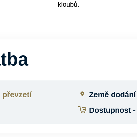
kloubů.
atba
i převzetí
Země dodání
Dostupnost 