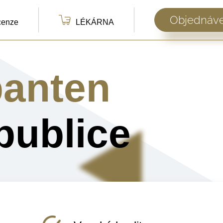
Objednáve
cenze
LÉKÁRNA
panten
publice