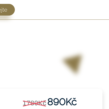
jte
890Kč
1780Kč