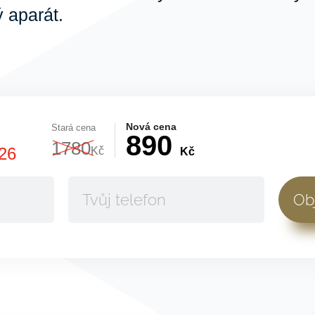
 aparát.
Nová cena
Stará cena
890
1780
26
Kč
Kč