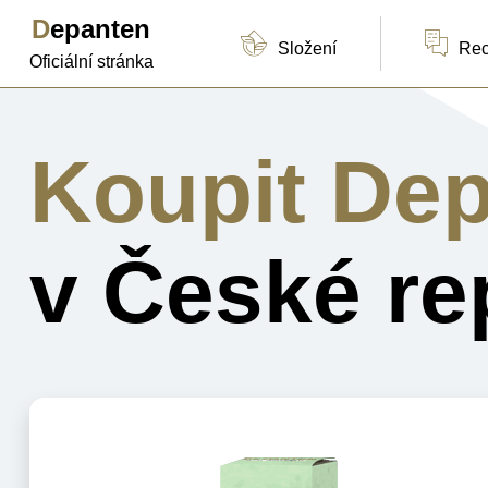
Depanten
Složení
Re
Oficiální stránka
Koupit De
v České re