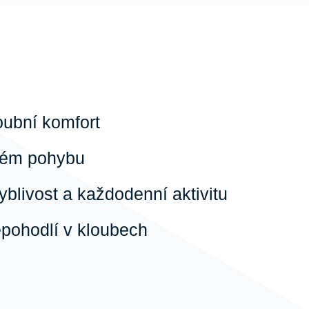
loubní komfort
čném pohybu
yblivost a každodenní aktivitu
epohodlí v kloubech