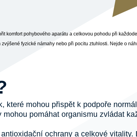
pořit komfort pohybového aparátu a celkovou pohodu při každode
výšené fyzické námahy nebo při pocitu ztuhlosti. Nejde o náhra
?
, které mohou přispět k podpoře normáln
žky mohou pomáhat organismu zvládat ka
antioxidační ochrany a celkové vitality