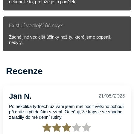
nekupujte to, protože je to padělek
Existují vedlejší účinky?
Žádné jiné vedlejší účinky než ty, které jsme popsali,
nebyly.
Recenze
Jan N.
21/05/2026
Po několika týdnech užívání jsem měl pocit většího pohodlí
při chůzi i při delším sezení. Oceňuji, že kapsle se snadno
zařadily do mé denní rutiny.